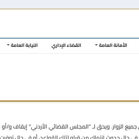
الأمانة العامة
القضاء الإداري
النيابة العامة
ميع الزوار. ويحق لـ "المجلس القضائي الأردني" إيقاف و/أو 
في حال حدوث انتهاك من قبله لتلك القواعد، أو في حال توفرت